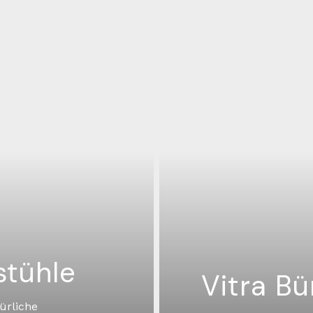
stühle
Vitra Bü
ürliche