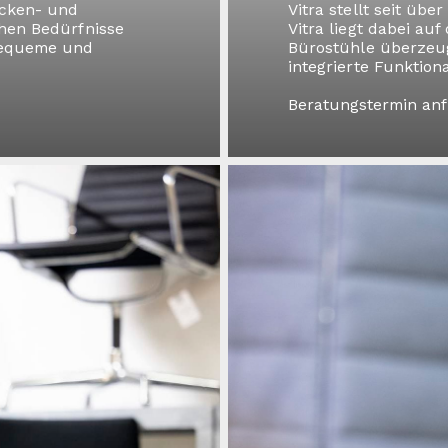
acken- und
Vitra stellt seit üb
chen Bedürfnisse
Vitra liegt dabei au
 bequeme und
Bürostühle überzeug
integrierte Funktiona
Beratungstermin an