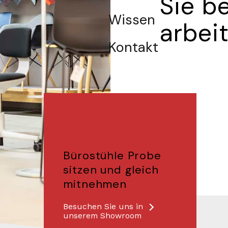
Sie b
Wissen
arbei
Kontakt
Bürostühle Probe
sitzen und gleich
mitnehmen
Besuchen Sie uns in
unserem Showroom