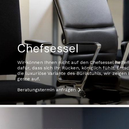
Chefsessel
Wir können Ihnen nicht auf den Chefsessel helfen
dafür, dass sich Ihr Rücken, königlich fühlt. Ents
die luxuriöse Variante des Bürostuhls, wir zeigen 
gerne auf.
Beratungstermin anfragen