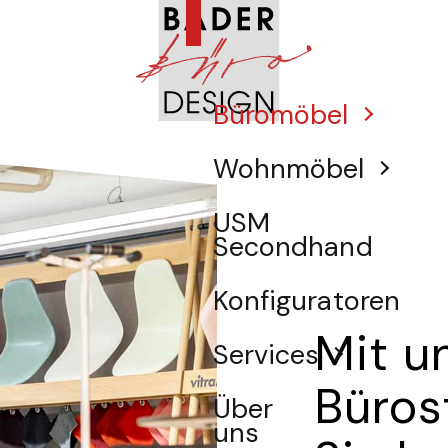
Büromöbel
Wohnmöbel
USM
Secondhand
Konfiguratoren
Mit u
Services
Büros
Über
uns