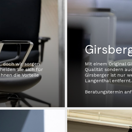
Girsber
, doch wir sorgen
Mit einem Original G
cheiden Sie sich für
Qualität sondern au
Ihnen die Vorteile
Girsberger ist nur w
Langenthal entfernt.
Beratungstermin an